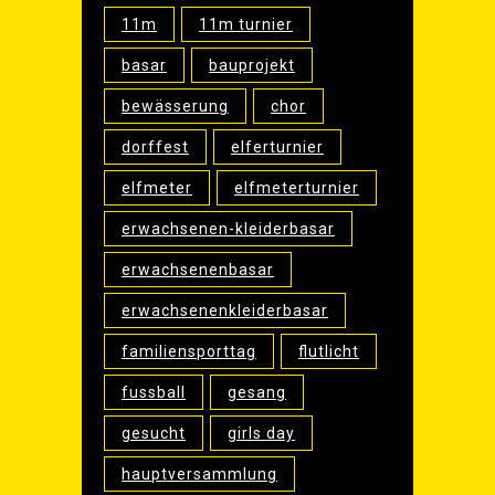
11m
11m turnier
basar
bauprojekt
bewässerung
chor
dorffest
elferturnier
elfmeter
elfmeterturnier
erwachsenen-kleiderbasar
erwachsenenbasar
erwachsenenkleiderbasar
familiensporttag
flutlicht
fussball
gesang
gesucht
girls day
hauptversammlung