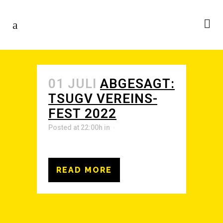
01 JULI
ABGE­SAGT:
TSU­GV VER­EINS­
FEST 2022
Posted at 22:00h
in
READ MORE