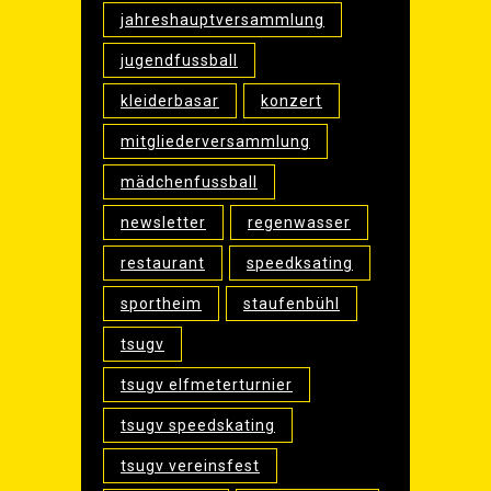
jahreshauptversammlung
jugendfussball
kleiderbasar
konzert
mitgliederversammlung
mädchenfussball
newsletter
regenwasser
restaurant
speedksating
sportheim
staufenbühl
tsugv
tsugv elfmeterturnier
tsugv speedskating
tsugv vereinsfest