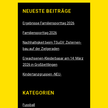
NEU­ES­TE BEITRÄGE
Ergeb­nis­se Fami­li­en­sport­tag 2026
Fami­li­en­sport­tag 2026
Nach­hal­tig­keit beim TSu­GV: Zis­ter­nen­
bau auf der Zielgeraden
Erwach­se­nen-Klei­der­ba­sar am 14. März
2026 in Großbettlingen
Kin­der­tanz­grup­pen ‑
NEU-
KATE­GO­RIEN
Fussball