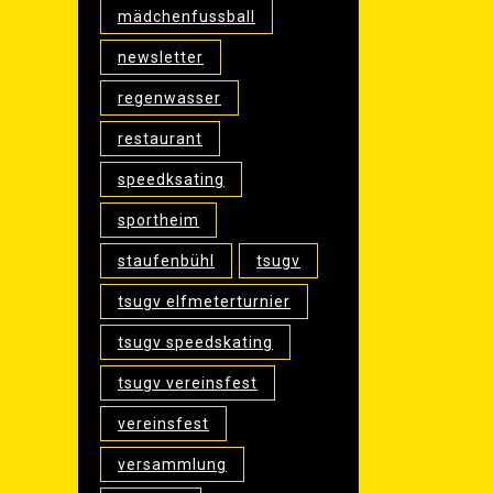
mädchenfussball
newsletter
regenwasser
restaurant
speedksating
sportheim
staufenbühl
tsugv
tsugv elfmeterturnier
tsugv speedskating
tsugv vereinsfest
vereinsfest
versammlung