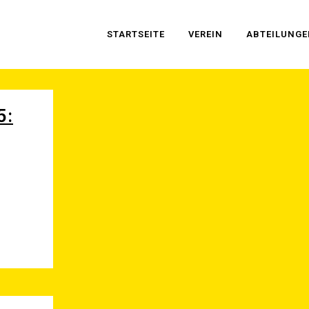
START­SEI­TE
VER­EIN
ABTEI­LUN­G
5: