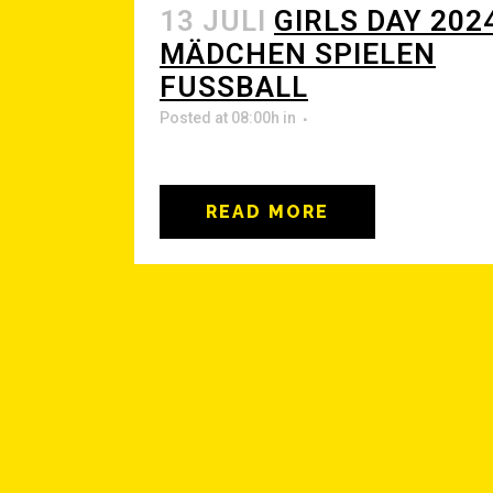
13 JULI
GIRLS DAY 202
MÄD­CHEN SPIE­LEN
FUSSBALL
Posted at 08:00h
in
READ MORE