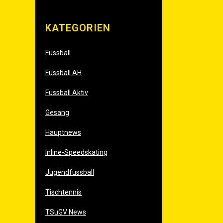
KATE­GO­RIEN
Fussball
Fussball AH
Fussball Aktiv
Gesang
Hauptnews
Inline-Speedskating
Jugendfussball
Tischtennis
TSuGV News