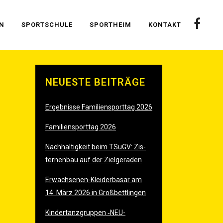
EN
SPORT­SCHU­LE
SPORT­HEIM
KON­TAKT
NEU­ES­TE BEITRÄGE
Ergeb­nis­se Fami­li­en­sport­tag 2026
Fami­li­en­sport­tag 2026
Nach­hal­tig­keit beim TSu­GV: Zis­
ter­nen­bau auf der Zielgeraden
Erwach­se­nen-Klei­der­ba­sar am
14. März 2026 in Großbettlingen
Kin­der­tanz­grup­pen ‑
NEU-