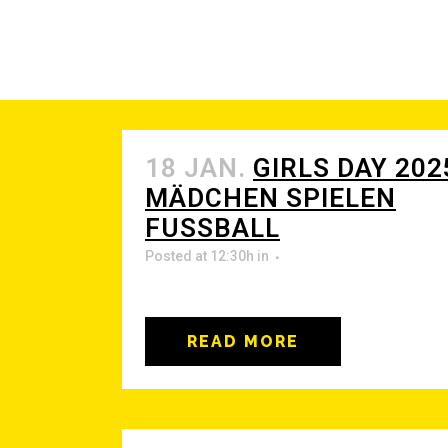
18 JAN.
GIRLS DAY 202
MÄD­CHEN SPIE­LEN
FUSSBALL
Posted at 12:30h
in
READ MORE