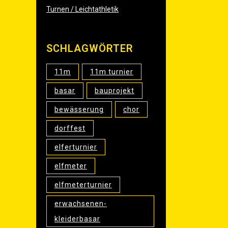
Turnen / Leichtathletik
SCHLAG­WÖR­TER
11m
11m turnier
basar
bauprojekt
bewässerung
chor
dorffest
elferturnier
elfmeter
elfmeterturnier
erwachsenen-
kleiderbasar