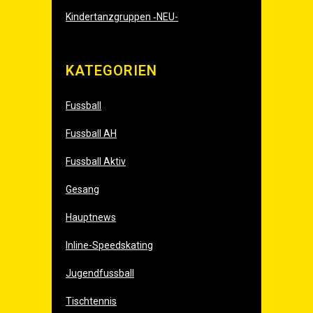
Kin­der­tanz­grup­pen ‑
NEU-
KATE­GO­RIEN
Fussball
Fussball AH
Fussball Aktiv
Gesang
Hauptnews
Inline-Speedskating
Jugendfussball
Tischtennis