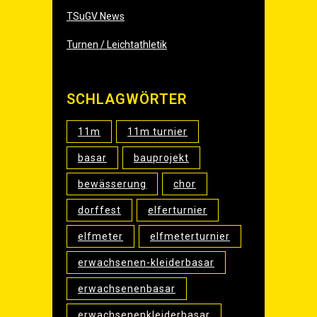
TSuGV News
Turnen / Leichtathletik
SCHLAG­WÖR­TER
11m
11m turnier
basar
bauprojekt
bewässerung
chor
dorffest
elferturnier
elfmeter
elfmeterturnier
erwachsenen-kleiderbasar
erwachsenenbasar
erwachsenenkleiderbasar