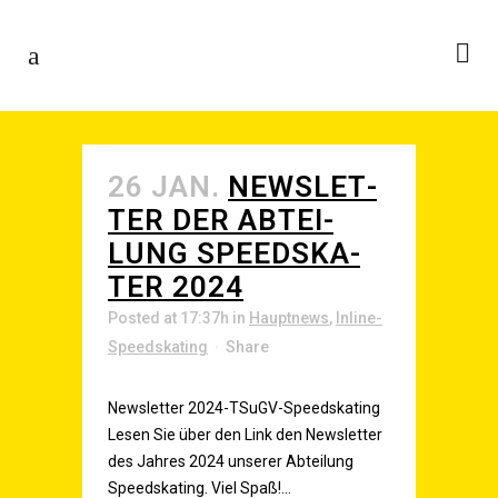
26 JAN.
NEWS­LET­
TER DER ABTEI­
LUNG SPEED­SKA­
TER 2024
Posted at 17:37h
in
Hauptnews
,
Inline-
Speedskating
Share
Newsletter 2024-TSuGV-Speedskating
Lesen Sie über den Link den Newsletter
des Jahres 2024 unserer Abteilung
Speedskating. Viel Spaß!...