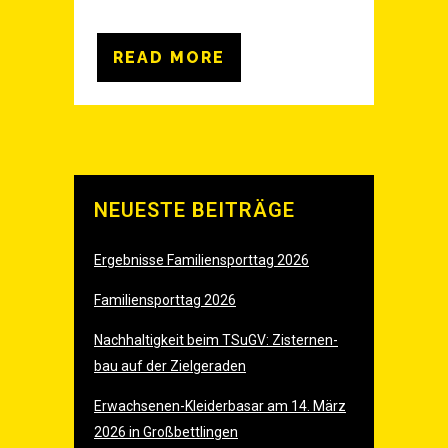
READ MORE
NEU­ES­TE BEITRÄGE
Ergeb­nis­se Fami­li­en­sport­tag 2026
Fami­li­en­sport­tag 2026
Nach­hal­tig­keit beim TSu­GV: Zis­ter­nen­
bau auf der Zielgeraden
Erwach­se­nen-Klei­der­ba­sar am 14. März
2026 in Großbettlingen