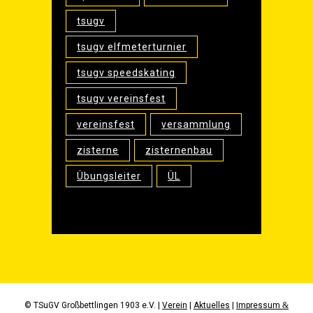
tsugv
tsugv elfmeterturnier
tsugv speedskating
tsugv vereinsfest
vereinsfest
versammlung
zisterne
zisternenbau
Übungsleiter
ÜL
© TSu­GV Groß­bett­lin­gen 1903 e.V. |
Ver­ein
|
Aktu­el­les
|
Impres­sum
&