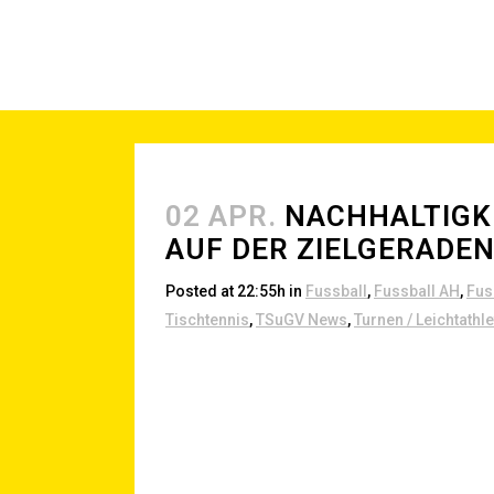
02 APR.
NACH­HAL­TIG­K
AUF DER ZIELGERADE
Posted at 22:55h
in
Fussball
,
Fussball AH
,
Fus
Tischtennis
,
TSuGV News
,
Turnen / Leichtathle