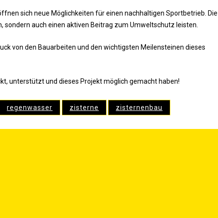
ff­nen sich neue Mög­lich­kei­ten für einen nach­hal­ti­gen Sport­be­trieb. Die
­ren, son­dern auch einen akti­ven Bei­trag zum Umwelt­schutz leisten.
k von den Bau­ar­bei­ten und den wich­tigs­ten Mei­len­stei­nen die­ses
ckt, unter­stützt und die­ses Pro­jekt mög­lich gemacht haben!
regenwasser
zisterne
zisternenbau