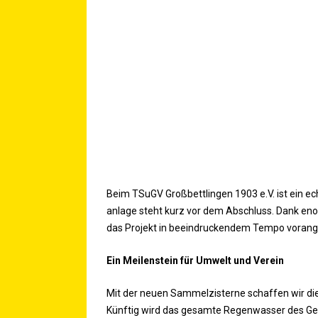
Beim
TSu­GV Groß­bett­lin­gen 1903 e.V.
ist ein ec
an­la­ge steht kurz vor dem Abschluss. Dank enor­me
das Pro­jekt in beein­dru­cken­dem Tem­po vor­an­g
Ein Mei­len­stein für Umwelt und Verein
Mit der neu­en Sam­melzis­ter­ne schaf­fen wir die 
Künf­tig wird das gesam­te Regen­was­ser des Ge