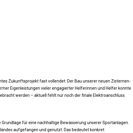
h­tes Zukunfts­pro­jekt fast voll­endet: Der Bau unse­rer neu­en Zis­ter­nen­
r Eigen­leis­tun­gen vie­ler enga­gier­ter Hel­fe­rin­nen und Hel­fer konn­te
e­bracht wer­den – aktu­ell fehlt nur noch der fina­le Elektroanschluss.
Grund­la­ge für eine nach­hal­ti­ge Bewäs­se­rung unse­rer Sport­an­la­gen.
län­des auf­ge­fan­gen und genutzt. Das bedeu­tet konkret: