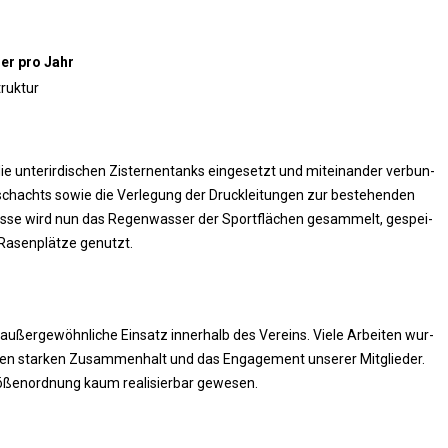
ser pro Jahr
truktur
unter­ir­di­schen Zis­ter­nen­tanks ein­ge­setzt und mit­ein­an­der ver­bun­
chachts sowie die Ver­le­gung der Druck­lei­tun­gen zur bestehen­den
lüs­se wird nun das Regen­was­ser der Sport­flä­chen gesam­melt, gespei­
Rasen­plät­ze genutzt.
ußer­ge­wöhn­li­che Ein­satz inner­halb des Ver­eins. Vie­le Arbei­ten wur­
en star­ken Zusam­men­halt und das Enga­ge­ment unse­rer Mit­glie­der.
ö­ßen­ord­nung kaum rea­li­sier­bar gewesen.