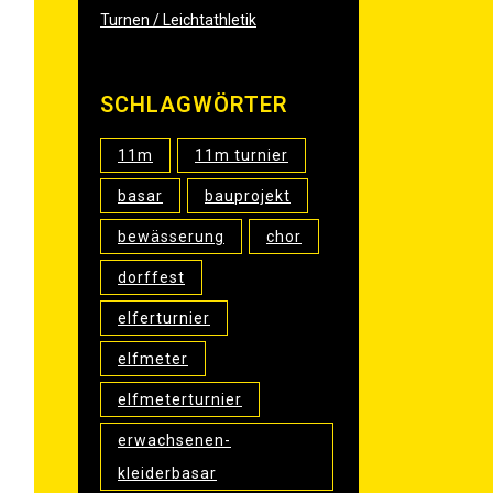
Turnen / Leichtathletik
SCHLAG­WÖR­TER
11m
11m turnier
basar
bauprojekt
bewässerung
chor
dorffest
elferturnier
elfmeter
elfmeterturnier
erwachsenen-
kleiderbasar