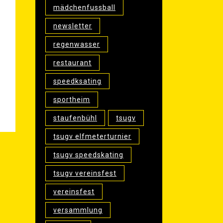
mädchenfussball
newsletter
regenwasser
restaurant
speedksating
sportheim
staufenbühl
tsugv
tsugv elfmeterturnier
tsugv speedskating
tsugv vereinsfest
vereinsfest
versammlung