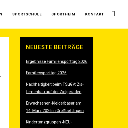
EN
SPORT­SCHU­LE
SPORT­HEIM
KON­TAKT
NEU­ES­TE BEITRÄGE
Ergeb­nis­se Fami­li­en­sport­tag 2026
Fami­li­en­sport­tag 2026
,
Nach­hal­tig­keit beim TSu­GV: Zis­
ter­nen­bau auf der Zielgeraden
Erwach­se­nen-Klei­der­ba­sar am
14. März 2026 in Großbettlingen
Kin­der­tanz­grup­pen ‑
NEU-