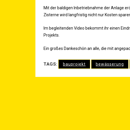
Mit der bal­di­gen Inbe­trieb­nah­me der Anla­ge erö
Zis­ter­ne wird lang­fris­tig nicht nur Kos­ten spa
Im beglei­ten­den Video bekommt ihr einen Ein­druc
Projekts.
Ein gro­ßes Dan­ke­schön an alle, die mit ange­pa
TAGS:
bauprojekt
bewässerung