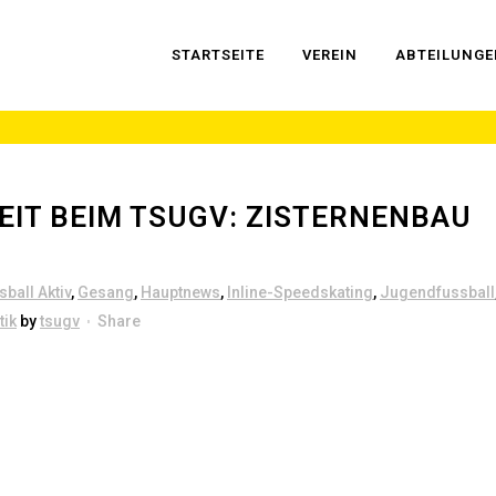
START­SEI­TE
VER­EIN
ABTEI­LUN­G
EIT BEIM TSU­GV: ZIS­TER­NEN­BAU
N
sball Aktiv
,
Gesang
,
Hauptnews
,
Inline-Speedskating
,
Jugendfussball
tik
by
tsugv
Share