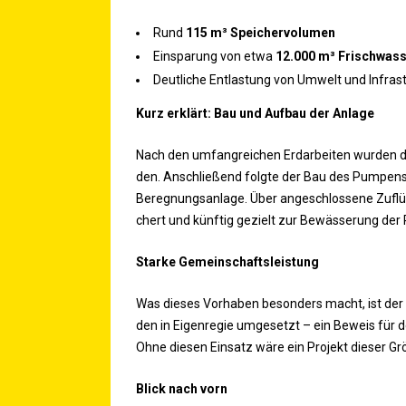
Rund
115 m³ Speichervolumen
Ein­spa­rung von etwa
12.000 m³ Frisch­was­
Deut­li­che Ent­las­tung von Umwelt und Infras
Kurz erklärt: Bau und Auf­bau der Anlage
Nach den umfang­rei­chen Erd­ar­bei­ten wur­den die 
den. Anschlie­ßend folg­te der Bau des Pum­pen­s
Bereg­nungs­an­la­ge. Über ange­schlos­se­ne Zuf
chert und künf­tig gezielt zur Bewäs­se­rung der 
Star­ke Gemeinschaftsleistung
Was die­ses Vor­ha­ben beson­ders macht, ist der a
den in Eigen­re­gie umge­setzt – ein Beweis für d
Ohne die­sen Ein­satz wäre ein Pro­jekt die­ser Gr
Blick nach vorn