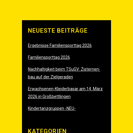
NEU­ES­TE BEITRÄGE
Ergeb­nis­se Fami­li­en­sport­tag 2026
Fami­li­en­sport­tag 2026
Nach­hal­tig­keit beim TSu­GV: Zis­ter­nen­
bau auf der Zielgeraden
Erwach­se­nen-Klei­der­ba­sar am 14. März
2026 in Großbettlingen
Kin­der­tanz­grup­pen ‑
NEU-
KATE­GO­RIEN