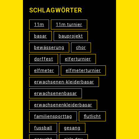
SCHLAG­WÖR­TER
11m
11m turnier
basar
bauprojekt
bewässerung
chor
dorffest
elferturnier
elfmeter
elfmeterturnier
erwachsenen-kleiderbasar
erwachsenenbasar
erwachsenenkleiderbasar
familiensporttag
flutlicht
fussball
gesang