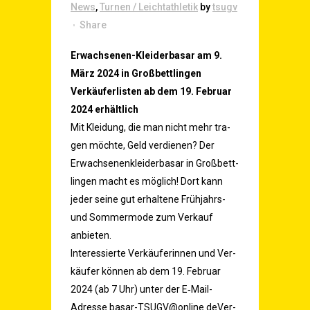
News
,
Turnen / Leichtathletik
by
tsugv
Share
Erwach­se­nen-Klei­der­ba­sar am 9.
März 2024 in Großbettlingen
Ver­käu­fer­lis­ten ab dem 19. Febru­ar
2024 erhältlich
Mit Klei­dung, die man nicht mehr tra­
gen möch­te, Geld ver­die­nen? Der
Erwach­se­nen­klei­der­ba­sar in Groß­bett­
lin­gen macht es mög­lich! Dort kann
jeder sei­ne gut erhal­te­ne Früh­jahrs-
und Som­mer­mo­de zum Ver­kauf
anbieten.
Inter­es­sier­te Ver­käu­fe­rin­nen und Ver­
käu­fer kön­nen ab dem 19. Febru­ar
2024 (ab 7 Uhr) unter der E‑Mail-
Adres­se
basar-TSUGV@online.de
Ver­