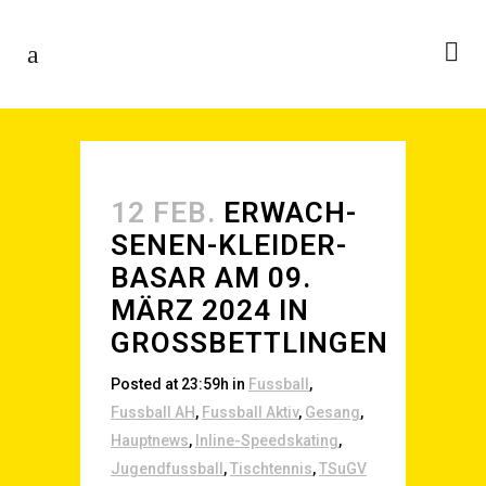
12 FEB.
ERWACH­
SE­NEN-KLEI­DER­
BA­SAR AM 09.
MÄRZ 2024 IN
GROSSBETTLINGEN
Posted at 23:59h
in
Fussball
,
Fussball AH
,
Fussball Aktiv
,
Gesang
,
Hauptnews
,
Inline-Speedskating
,
Jugendfussball
,
Tischtennis
,
TSuGV