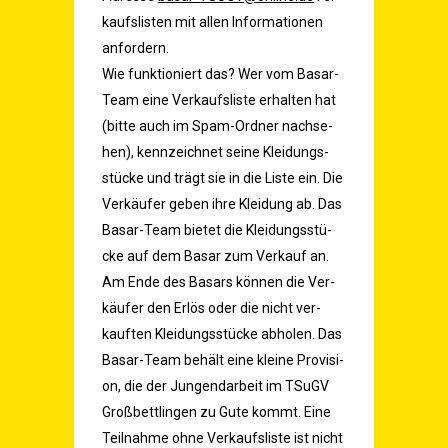
kaufs­lis­ten mit allen Infor­ma­tio­nen
anfordern.
Wie funk­tio­niert das? Wer vom Basar-
Team eine Ver­kaufs­lis­te erhal­ten hat
(bit­te auch im Spam-Ord­ner nach­se­
hen), kenn­zeich­net sei­ne Klei­dungs­
stü­cke und trägt sie in die Lis­te ein. Die
Ver­käu­fer geben ihre Klei­dung ab. Das
Basar-Team bie­tet die Klei­dungs­stü­
cke auf dem Basar zum Ver­kauf an.
Am Ende des Basars kön­nen die Ver­
käu­fer den Erlös oder die nicht ver­
kauf­ten Klei­dungs­stü­cke abho­len. Das
Basar-Team behält eine klei­ne Pro­vi­si­
on, die der Jun­gen­d­ar­beit im TSu­GV
Groß­bett­lin­gen zu Gute kommt. Eine
Teil­nah­me ohne Ver­kaufs­lis­te ist nicht