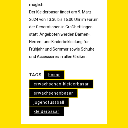
möglich.
Der Klei­der­ba­sar fin­det am 9. März
2024 von 13.30 bis 16.00 Uhr im Forum
der Gene­ra­tio­nen in Groß­bett­lin­gen
statt. Ange­bo­ten wer­den Damen‑,
Her­ren- und Kin­der­be­klei­dung für
Früh­jahr und Som­mer sowie Schu­he
und Acces­soires in allen Größen.
TAGS:
basar
erwachsenen-kleiderbasar
erwachsenenbasar
jugendfussball
kleiderbasar