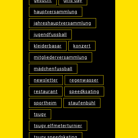
gesucht
girls day
hauptversammlung
jahreshauptversammlung
jugendfussball
kleiderbasar
konzert
mitgliederversammlung
mädchenfussball
newsletter
regenwasser
restaurant
speedksating
sportheim
staufenbühl
tsugv
tsugv elfmeterturnier
tsugv speedskating