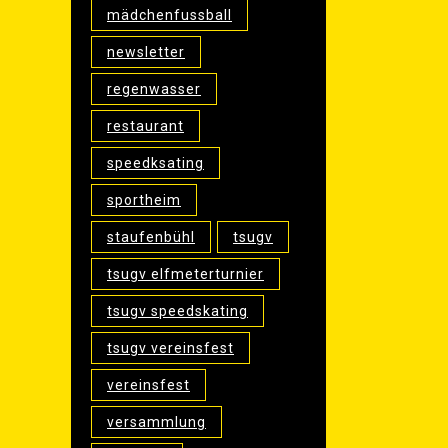
mädchenfussball
newsletter
regenwasser
restaurant
speedksating
sportheim
staufenbühl
tsugv
tsugv elfmeterturnier
tsugv speedskating
tsugv vereinsfest
vereinsfest
versammlung