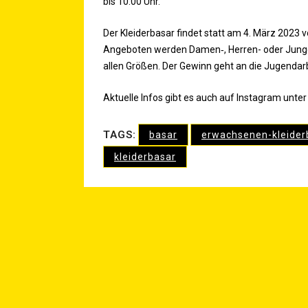
bis 10.00 Uhr.
Der Klei­der­ba­sar fin­det statt am 4. März 2023 
Ange­bo­ten wer­den Damen‑, Her­ren- oder Jun­g
allen Grö­ßen. Der Gewinn geht an die Jugend­ar
Aktu­el­le Infos gibt es auch auf Insta­gram unte
TAGS:
basar
erwachsenen-kleider
kleiderbasar