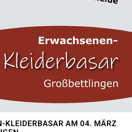
-KLEI­DER­BA­SAR AM 04. MÄRZ