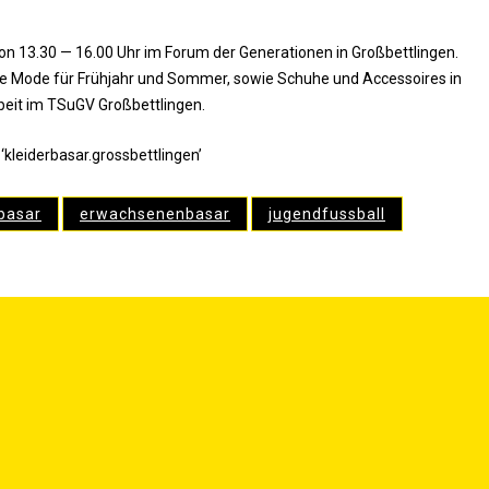
von 13.30 — 16.00 Uhr im Forum der Gene­ra­tio­nen in Groß­bett­lin­gen.
e Mode für Früh­jahr und Som­mer, sowie Schu­he und Acces­soires in
­beit im TSu­GV Großbettlingen.
r ‘kleiderbasar.grossbettlingen’
basar
erwachsenenbasar
jugendfussball