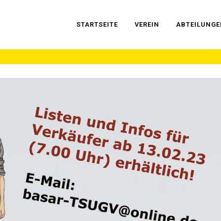
START­SEI­TE
VER­EIN
ABTEI­LUN­G