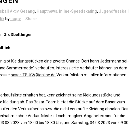
GEN
sball Aktiv
,
Gesang
,
Hauptnews
,
Inline-Speedskating
,
Jugendfussball
tik
by
tsugv
Share
 in Großbettlingen
ltlich
­gen gibt Klei­dungs­stü­cken eine zwei­te Chan­ce: Dort kann Jeder­mann sei­
 und Som­mer­mo­de) ver­kau­fen. Inter­es­sier­te Ver­käu­fer kön­nen ab dem
res­se
basar-TSUGV@online.de
Ver­kaufs­lis­ten mit allen Infor­ma­tio­nen
aufs­lis­te erhal­ten hat, kenn­zeich­net sei­ne Klei­dungs­stü­cke und
n ihre Klei­dung ab. Das Basar-Team bie­tet die Stü­cke auf dem Basar zum
­fer den Ver­kaufs­er­lös bzw. die nicht ver­kauf­te Klei­dung abho­len. Das
il­nah­me ohne Ver­kaufs­lis­te ist nicht mög­lich. Abga­be­ter­mi­ne für die
ag, 03.03.2023 von 18.00 bis 18.30 Uhr, und Sams­tag, 04.03.2023 von 09.00