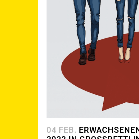
04 FEB.
ERWACH­SE­NEN