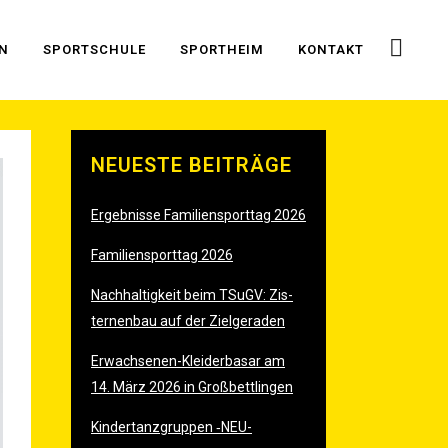
EN
SPORT­SCHU­LE
SPORT­HEIM
KON­TAKT
NEU­ES­TE BEITRÄGE
Ergeb­nis­se Fami­li­en­sport­tag 2026
Fami­li­en­sport­tag 2026
Nach­hal­tig­keit beim TSu­GV: Zis­
ter­nen­bau auf der Zielgeraden
Erwach­se­nen-Klei­der­ba­sar am
14. März 2026 in Großbettlingen
Kin­der­tanz­grup­pen ‑
NEU-