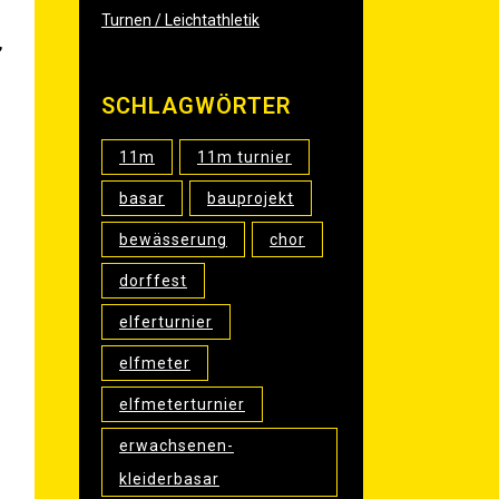
Turnen / Leichtathletik
,
SCHLAG­WÖR­TER
11m
11m turnier
basar
bauprojekt
bewässerung
chor
dorffest
elferturnier
elfmeter
elfmeterturnier
erwachsenen-
kleiderbasar