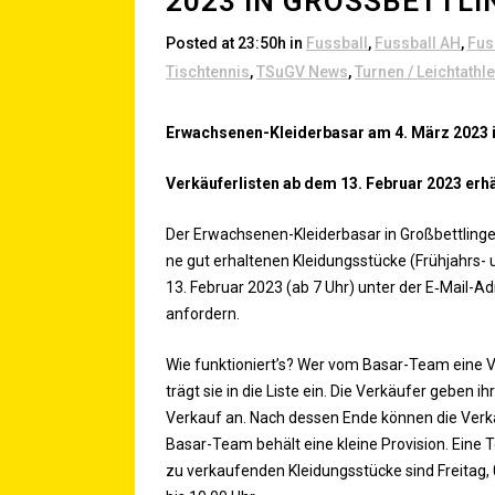
2023 IN GROSSBETTLIN
Posted at 23:50h
in
Fussball
,
Fussball AH
,
Fus
Tischtennis
,
TSuGV News
,
Turnen / Leichtathle
Erwach­se­nen-Klei­der­ba­sar am 4. März 2023
Ver­käu­fer­lis­ten ab dem 13. Febru­ar 2023 erhä
Der Erwach­se­nen-Klei­der­ba­sar in Groß­bett­lin
ne gut erhal­te­nen Klei­dungs­stü­cke (Früh­jahrs-
13. Febru­ar 2023 (ab 7 Uhr) unter der E‑Mail-Ad
anfordern.
Wie funktioniert’s? Wer vom Basar-Team eine Ver­k
trägt sie in die Lis­te ein. Die Ver­käu­fer gebe
Ver­kauf an. Nach des­sen Ende kön­nen die Ver­käu
Basar-Team behält eine klei­ne Pro­vi­si­on. Eine Te
zu ver­kau­fen­den Klei­dungs­stü­cke sind Frei­t